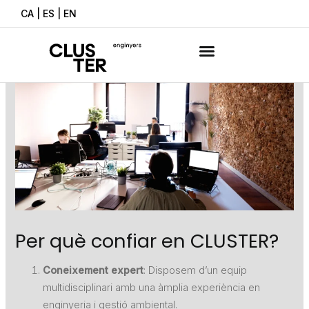
Vés
CA
|
ES
|
EN
al
contingut
Per què confiar en CLUSTER?
Coneixement expert
: Disposem d’un equip
multidisciplinari amb una àmplia experiència en
enginyeria i gestió ambiental.