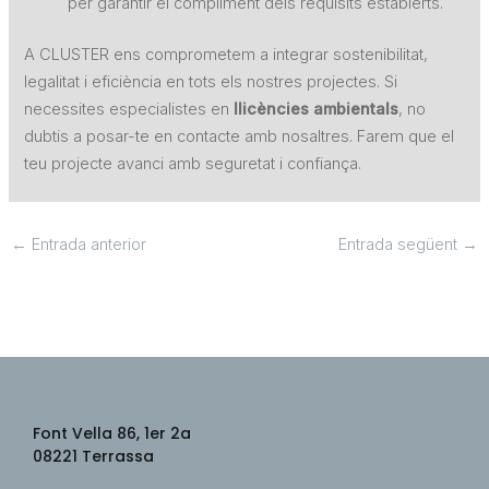
per garantir el compliment dels requisits establerts.
A CLUSTER ens comprometem a integrar sostenibilitat,
legalitat i eficiència en tots els nostres projectes. Si
necessites especialistes en
llicències ambientals
, no
dubtis a posar-te en contacte amb nosaltres. Farem que el
teu projecte avanci amb seguretat i confiança.
←
Entrada anterior
Entrada següent
→
Font Vella 86, 1er 2a
08221
Terrassa