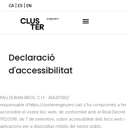
Vés
CA
|
ES
|
EN
al
contingut
Declaració
d'accessibilitat
PAU DURAN BROS. C.I.F.: 45641766Z
responsable d’https://clusterenginyers.cat/ s’ha compromès a fer
accessible el vostre lloc web, de conformitat amb el Reial Decret
1112/2018, de 7 de setembre, sobre accessibilitat dels llocs web i
aplicacions per a dispositius mòbils del sector públic.