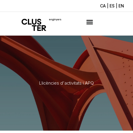
Vés
CA
|
ES
|
EN
al
contingut
Llicències d'activitats i APQ